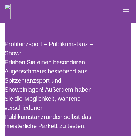
Zum
Inhalt
springen
Profitanzsport – Publikumstanz –
Show:
Erleben Sie einen besonderen
Augenschmaus bestehend aus
Spitzentanzsport und
Showeinlagen! Außerdem haben
Sie die Möglichkeit, während
verschiedener
Publikumstanzrunden selbst das
meisterliche Parkett zu testen.